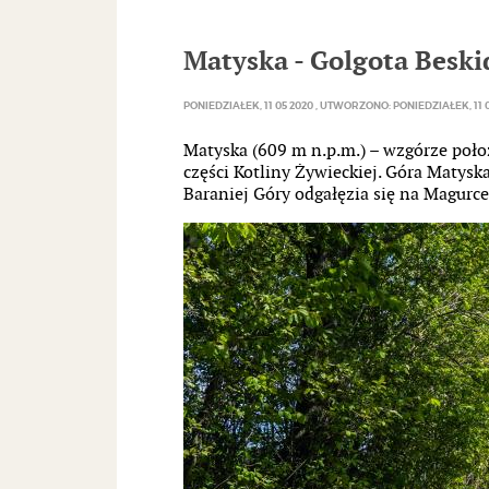
Matyska - Golgota Besk
PONIEDZIAŁEK, 11 05 2020
UTWORZONO: PONIEDZIAŁEK, 11 0
Matyska (609 m n.p.m.) – wzgórze poł
części Kotliny Żywieckiej. Góra Matysk
Baraniej Góry odgałęzia się na Magurce