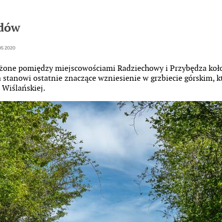
idów
5 2020
ożone pomiędzy miejscowościami Radziechowy i Przybędza ko
a stanowi ostatnie znaczące wzniesienie w grzbiecie górskim,
 Wiślańskiej.