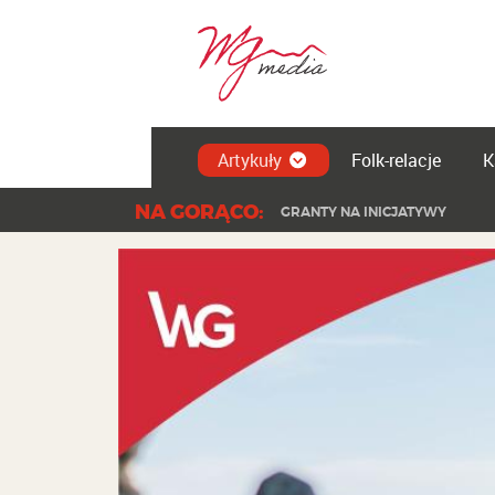
Artykuły
Folk-relacje
K
NA GORĄCO:
KONCERT PAPRODZIAD | DZIEŃ