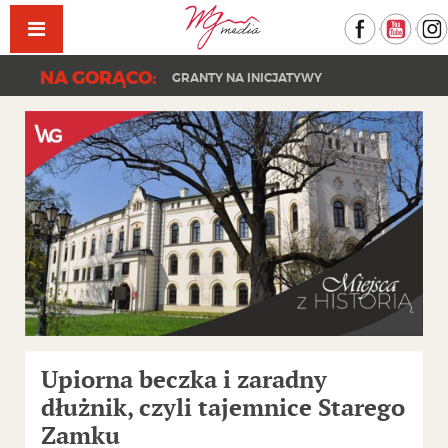
Facebook
YouT
NA GORĄCO:
GRANTY NA INICJATYWY
Upiorna beczka i zaradny
dłużnik, czyli tajemnice Starego
Zamku