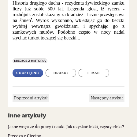
Historia drugiego ducha - rezydenta żywieckiego zamku
liczy już sobie 500 lat. Legenda głosi, iż rycerz -
rozbójnik został skazany za kradzież i liczne przestępstwa
na śmierć. Wyrok wykonano, wkładając go do beczki
wybitej wewnątrz gwoździami i spychając go z
zamkowych murów. Podobno często w nocy nadal
słychać turkot toczącej się beczki...
MIEJSCE Z HISTORIĄ
UDOSTĘPNIJ
DRUKUJ
E-MAIL
Poprzedni artykuł
Następny artykuł
Inne artykuły
Jasne wnętrze do pracy i nauki. Jak uzyskać lekki, czysty efekt?
Przędza z Cięciny