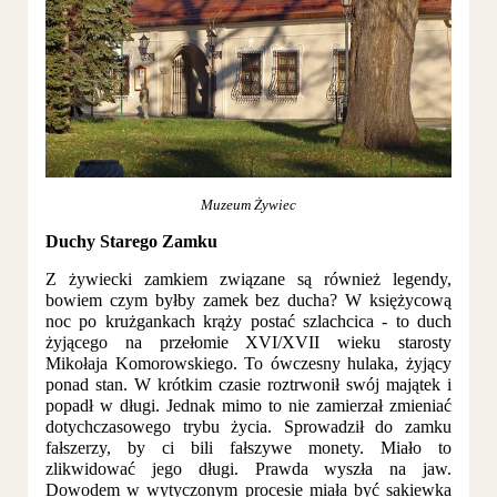
Muzeum Żywiec
Duchy Starego Zamku
Z żywiecki zamkiem związane są również legendy,
bowiem czym byłby zamek bez ducha? W księżycową
noc po krużgankach krąży postać szlachcica - to duch
żyjącego na przełomie XVI/XVII wieku starosty
Mikołaja Komorowskiego. To ówczesny hulaka, żyjący
ponad stan. W krótkim czasie roztrwonił swój majątek i
popadł w długi. Jednak mimo to nie zamierzał zmieniać
dotychczasowego trybu życia. Sprowadził do zamku
fałszerzy, by ci bili fałszywe monety. Miało to
zlikwidować jego długi. Prawda wyszła na jaw.
Dowodem w wytyczonym procesie miała być sakiewka