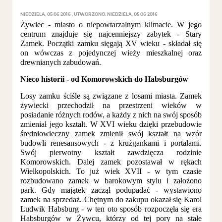
NIEDZIELA, 05 06 2016
UTWORZONO: NIEDZIELA, 05 06 2016
Żywiec - miasto o niepowtarzalnym klimacie. W jego
centrum znajduje się najcenniejszy zabytek - Stary
Zamek. Początki zamku sięgają XV wieku - składał się
on wówczas z pojedynczej wieży mieszkalnej oraz
drewnianych zabudowań.
Nieco historii - od Komorowskich do Habsburgów
Losy zamku ściśle są związane z losami miasta. Zamek
żywiecki przechodził na przestrzeni wieków w
posiadanie różnych rodów, a każdy z nich na swój sposób
zmieniał jego kształt. W XVI wieku dzięki przebudowie
średniowieczny zamek zmienił swój kształt na wzór
budowli renesansowych - z krużgankami i portalami.
Swój pierwotny kształt zawdzięcza rodzinie
Komorowskich. Dalej zamek pozostawał w rękach
Wielkopolskich. To już wiek XVII - w tym czasie
rozbudowano zamek w barokowym stylu i założono
park. Gdy majątek zaczął podupadać - wystawiono
zamek na sprzedaż. Chętnym do zakupu okazał się Karol
Ludwik Habsburg - w ten oto sposób rozpoczęła się era
Habsburgów w Żywcu, którzy od tej pory na stałe