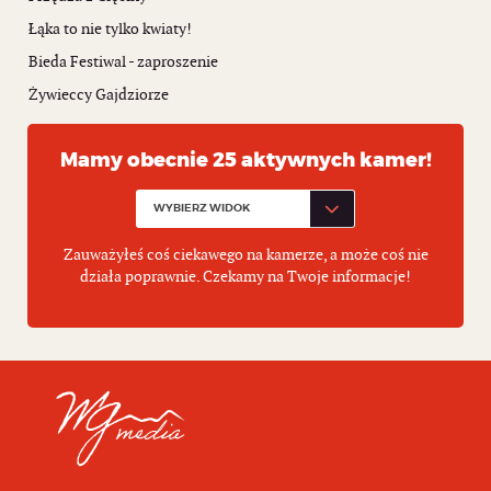
Łąka to nie tylko kwiaty!
Bieda Festiwal - zaproszenie
Żywieccy Gajdziorze
Mamy obecnie 25 aktywnych kamer!
Zauważyłeś coś ciekawego na kamerze, a może coś nie
działa poprawnie. Czekamy na Twoje informacje!