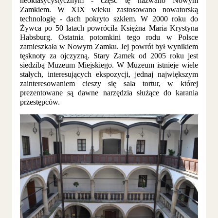
neoklasycystycznym - część tę nazwano Nowym
Zamkiem. W XIX wieku zastosowano nowatorską
technologię - dach pokryto szkłem. W 2000 roku do
Żywca po 50 latach powróciła Księżna Maria Krystyna
Habsburg. Ostatnia potomkini tego rodu w Polsce
zamieszkała w Nowym Zamku. Jej powrót był wynikiem
tęsknoty za ojczyzną. Stary Zamek od 2005 roku jest
siedzibą Muzeum Miejskiego. W Muzeum istnieje wiele
stałych, interesujących ekspozycji, jednaj największym
zainteresowaniem cieszy się sala tortur, w której
prezentowane są dawne narzędzia służące do karania
przestępców.