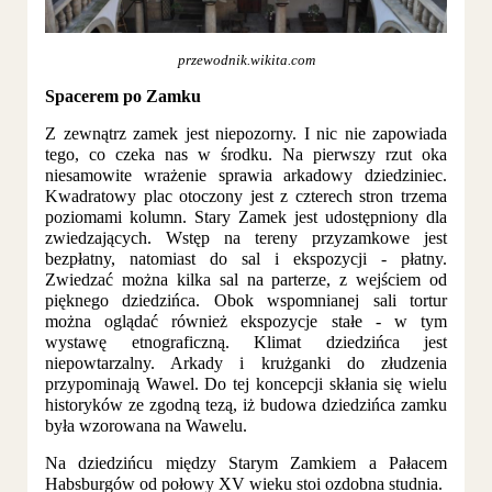
przewodnik.wikita.com
Spacerem po Zamku
Z zewnątrz zamek jest niepozorny. I nic nie zapowiada
tego, co czeka nas w środku. Na pierwszy rzut oka
niesamowite wrażenie sprawia arkadowy dziedziniec.
Kwadratowy plac otoczony jest z czterech stron trzema
poziomami kolumn. Stary Zamek jest udostępniony dla
zwiedzających. Wstęp na tereny przyzamkowe jest
bezpłatny, natomiast do sal i ekspozycji - płatny.
Zwiedzać można kilka sal na parterze, z wejściem od
pięknego dziedzińca. Obok wspomnianej sali tortur
można oglądać również ekspozycje stałe - w tym
wystawę etnograficzną. Klimat dziedzińca jest
niepowtarzalny. Arkady i krużganki do złudzenia
przypominają Wawel. Do tej koncepcji skłania się wielu
historyków ze zgodną tezą, iż budowa dziedzińca zamku
była wzorowana na Wawelu.
Na dziedzińcu między Starym Zamkiem a Pałacem
Habsburgów od połowy XV wieku stoi ozdobna studnia.