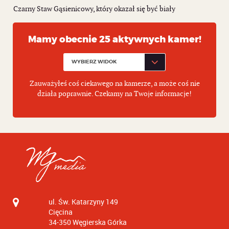
Czarny Staw Gąsienicowy, który okazał się być biały
Mamy obecnie 25 aktywnych kamer!
Zauważyłeś coś ciekawego na kamerze, a może coś nie
działa poprawnie. Czekamy na Twoje informacje!
ul. Św. Katarzyny 149
Cięcina
34-350
Węgierska Górka