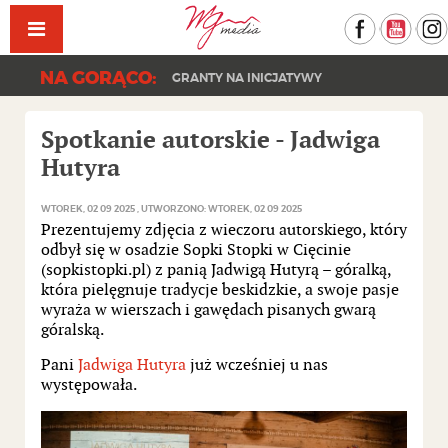
Facebook
YouT
NA GORĄCO:
GRANTY NA INICJATYWY
Spotkanie autorskie - Jadwiga
Hutyra
WTOREK, 02 09 2025
UTWORZONO: WTOREK, 02 09 2025
Prezentujemy zdjęcia z wieczoru autorskiego, który
odbył się w osadzie Sopki Stopki w Cięcinie
(sopkistopki.pl) z panią Jadwigą Hutyrą – góralką,
która pielęgnuje tradycje beskidzkie, a swoje pasje
wyraża w wierszach i gawędach pisanych gwarą
góralską.
Pani
Jadwiga Hutyra
już wcześniej u nas
występowała.