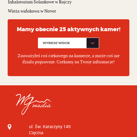
Inhalatorium Solankowe w Rajczy
Wieża widokowa w Novot
Mamy obecnie 25 aktywnych kamer!
Zauważyłeś coś ciekawego na kamerze, a może coś nie
działa poprawnie. Czekamy na Twoje informacje!
ul. Św. Katarzyny 149
Cięcina