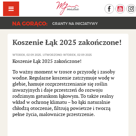
Facebook
YouT
NA GORĄCO:
GRANTY NA INICJATYWY
Koszenie Łąk 2025 zakończone!
WTOREK, 02 09 2025
UTWORZONO: WTOREK, 02 09 2025
Koszenie Łąk 2025 zakończone!
To ważny moment w trosce o przyrodę i zasoby
wodne. Regularne koszenie zatrzymuje wodę w
glebie, hamuje rozprzestrzenianie się roślin
inwazyjnych i daje przestrzeń do rozwoju
rodzimym gatunkom łąkowym. To także realny
wkład w ochronę klimatu – bo łąki naturalnie
chłodzą otoczenie, filtrują powietrze i tworzą
pełne życia, malownicze przestrzenie.
__________________