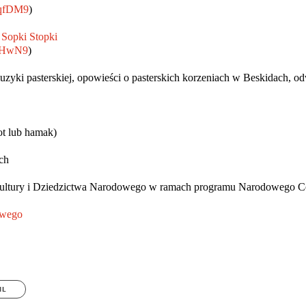
mqfDM9
)
a
Sopki Stopki
8NHwN9
)
yki pasterskiej, opowieści o pasterskich korzeniach w Beskidach, od
ot lub hamak)
ch
ultury i Dziedzictwa Narodowego w ramach programu Narodowego Ce
owego
IL