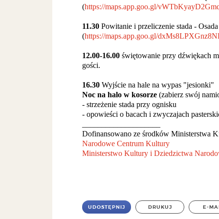
(
https://maps.app.goo.gl/vWTbKyayD2G
11.30
Powitanie i przeliczenie stada - Osad
(
https://maps.app.goo.gl/dxMs8LPXGnz
12.00-16.00
świętowanie przy dźwiękach muz
gości.
16.30
Wyjście na hale na wypas "jesionki"
Noc na halo w kosorze
(zabierz swój nami
- strzeżenie stada przy ognisku
- opowieści o bacach i zwyczajach pasterski
____________________
Dofinansowano ze środków Ministerstwa K
Narodowe Centrum Kultury
Ministerstwo Kultury i Dziedzictwa Narod
UDOSTĘPNIJ
DRUKUJ
E-MA