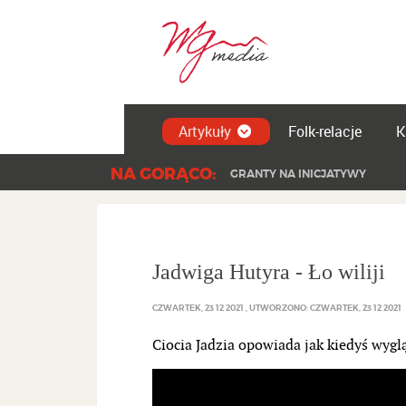
Artykuły
Folk-relacje
K
NA GORĄCO:
GRANTY NA INICJATYWY
Jadwiga Hutyra - Ło wiliji
CZWARTEK, 23 12 2021
UTWORZONO: CZWARTEK, 23 12 2021
Ciocia Jadzia opowiada jak kiedyś wyglą