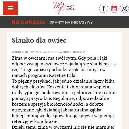
Facebook
YouT
NA GORĄCO:
GRANTY NA INICJATYWY
Sianko dla owiec
WTOREK, 10 02 2026
UTWORZONO: WTOREK, 10 02 2026
Zima w owczarni ma swój rytm. Gdy pola i łąki
odpoczywają, nasze owce zajadają się siankiem – a
część tego zapasu pochodzi z łąk koszonych w
ramach programu Kwietne Łąki.
To piękny przykład, jak jedno działanie łączy kilka
dobrych efektów. Koszenie i zbiór siana wspiera
tradycyjne gospodarowanie, a jednocześnie realnie
pomaga przyrodzie. Regularne, odpowiedzialne
koszenie sprzyja bioróżnorodności, a dobrze
utrzymane łąki działają jak naturalna gąbka –
lepiej chłoną wodę, spowalniają spływ i wspierają
retencję w krajobrazie.
Dzięki temu zimą w owczarni nic się nie marnuje: