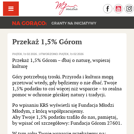
Facebook
YouT
NA GORĄCO:
GRANTY NA INICJATYWY
Przekaż 1,5% Górom
PIĄTEK, 13 02 2026
UTWORZONO: PIĄTEK, 13 02 2026
Przekaż 1,5% Górom – dbaj o naturę, wspieraj
kulturę
Góry potrzebują troski. Przyroda i kultura mogą
przetrwać wtedy, gdy będziemy o nie dbać. Twoje
1,5% podatku to coś więcej niż wsparcie – to realna
pomoc w ochronie górskiej natury i tradycji.
Po wpisaniu KRS wyświetli się Fundacja Młodzi
Młodym, z którą współpracujemy.
Aby Twoje 1,5% podatku trafiło do nas, pamiętaj,
by wpisać cel szczegółowy: Fundacja Górom 27601.
W tym roku Twoje wsparcie przekażemy na: