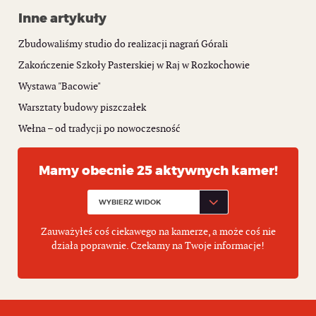
Inne artykuły
Zbudowaliśmy studio do realizacji nagrań Górali
Zakończenie Szkoły Pasterskiej w Raj w Rozkochowie
Wystawa "Bacowie"
Warsztaty budowy piszczałek
Wełna – od tradycji po nowoczesność
Mamy obecnie 25 aktywnych kamer!
Zauważyłeś coś ciekawego na kamerze, a może coś nie
działa poprawnie. Czekamy na Twoje informacje!