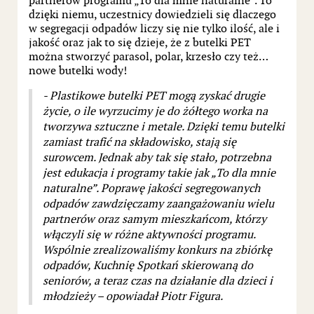
partnerów programu „To dla mnie naturalne”. To
dzięki niemu, uczestnicy dowiedzieli się dlaczego
w segregacji odpadów liczy się nie tylko ilość, ale i
jakość oraz jak to się dzieje, że z butelki PET
można stworzyć parasol, polar, krzesło czy też…
nowe butelki wody!
- Plastikowe butelki PET mogą zyskać drugie
życie, o ile wyrzucimy je do żółtego worka na
tworzywa sztuczne i metale. Dzięki temu butelki
zamiast trafić na składowisko, stają się
surowcem. Jednak aby tak się stało, potrzebna
jest edukacja i programy takie jak „To dla mnie
naturalne”. Poprawę jakości segregowanych
odpadów zawdzięczamy zaangażowaniu wielu
partnerów oraz samym mieszkańcom, którzy
włączyli się w różne aktywności programu.
Wspólnie zrealizowaliśmy konkurs na zbiórkę
odpadów, Kuchnię Spotkań skierowaną do
seniorów, a teraz czas na działanie dla dzieci i
młodzieży – opowiadał Piotr Figura.