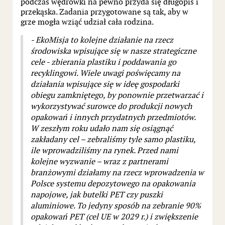
podczas wędrówki na pewno przyda się długopis i
przekąska. Zadania przygotowane są tak, aby w
grze mogła wziąć udział cała rodzina.
- EkoMisja to kolejne działanie na rzecz
środowiska wpisujące się w nasze strategiczne
cele - zbierania plastiku i poddawania go
recyklingowi. Wiele uwagi poświęcamy na
działania wpisujące się w ideę gospodarki
obiegu zamkniętego, by ponownie przetwarzać i
wykorzystywać surowce do produkcji nowych
opakowań i innych przydatnych przedmiotów.
W zeszłym roku udało nam się osiągnąć
zakładany cel – zebraliśmy tyle samo plastiku,
ile wprowadziliśmy na rynek. Przed nami
kolejne wyzwanie – wraz z partnerami
branżowymi działamy na rzecz wprowadzenia w
Polsce systemu depozytowego na opakowania
napojowe, jak butelki PET czy puszki
aluminiowe. To jedyny sposób na zebranie 90%
opakowań PET (cel UE w 2029 r.) i zwiększenie