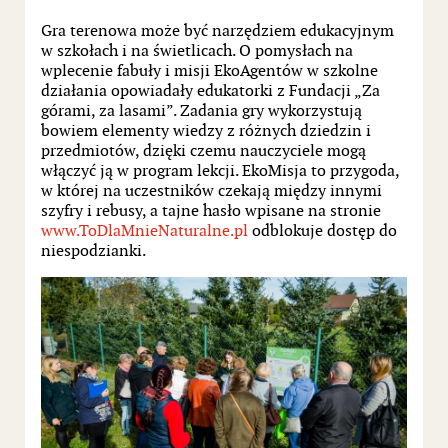
Gra terenowa może być narzędziem edukacyjnym
w szkołach i na świetlicach. O pomysłach na
wplecenie fabuły i misji EkoAgentów w szkolne
działania opowiadały edukatorki z Fundacji „Za
górami, za lasami”. Zadania gry wykorzystują
bowiem elementy wiedzy z różnych dziedzin i
przedmiotów, dzięki czemu nauczyciele mogą
włączyć ją w program lekcji. EkoMisja to przygoda,
w której na uczestników czekają między innymi
szyfry i rebusy, a tajne hasło wpisane na stronie
www.ToDlaMnieNaturalne.pl
odblokuje dostęp do
niespodzianki.