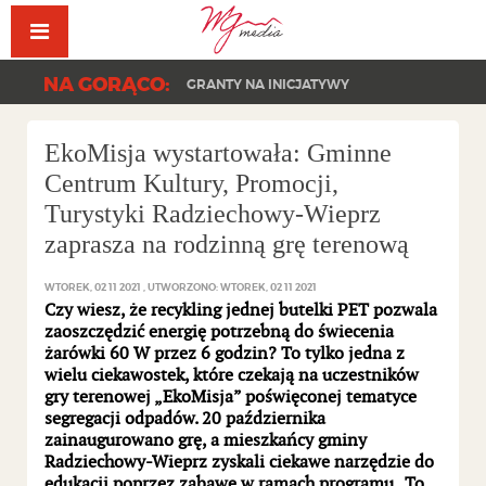
Facebook
YouT
NA GORĄCO:
GRANTY NA INICJATYWY
EkoMisja wystartowała: Gminne
Centrum Kultury, Promocji,
Turystyki Radziechowy-Wieprz
zaprasza na rodzinną grę terenową
WTOREK, 02 11 2021
UTWORZONO: WTOREK, 02 11 2021
Czy wiesz, że recykling jednej butelki PET pozwala
zaoszczędzić energię potrzebną do świecenia
żarówki 60 W przez 6 godzin? To tylko jedna z
wielu ciekawostek, które czekają na uczestników
gry terenowej „EkoMisja” poświęconej tematyce
segregacji odpadów. 20 października
zainaugurowano grę, a mieszkańcy gminy
Radziechowy-Wieprz zyskali ciekawe narzędzie do
edukacji poprzez zabawę w ramach programu „To