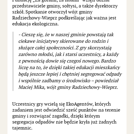
Fundację „Za górami, za lasami” wzięli udział
przedstawiciele gminy, sołtysi, a także dyrektorzy
szkół. Spotkanie otworzył wójt gminy
Radziechowy-Wieprz podkreślając jak ważna jest
edukacja ekologiczna.
- Cieszę się, że w naszej gminie powstają tak
ciekawe inicjatywy skierowane do rodzin i
służące całej społeczności. Z gry skorzystają
zarówno młodsi, jak i starsi uczestnicy, a każdy
z pewnością dowie się czegoś nowego. Bardzo
liczę na to, że dzięki takiej edukacji mieszkańcy
będą jeszcze lepiej i chętniej segregować odpady
i wspólnie zadbamy o środowisko – powiedział
Maciej Mika, wójt gminy Radziechowy-Wieprz.
Uczestnicy gry wcielą się EkoAgentów, których
zadaniem jest odwiedzić sześć punktów na terenie
gminy i rozwiązać zagadki, dzięki którym
segregacja odpadów nie będzie kryła już żadnych
tajemnic.