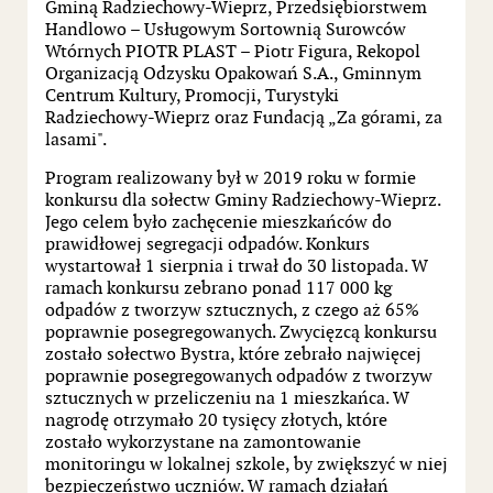
Gminą Radziechowy-Wieprz, Przedsiębiorstwem
Handlowo – Usługowym Sortownią Surowców
Wtórnych PIOTR PLAST – Piotr Figura, Rekopol
Organizacją Odzysku Opakowań S.A., Gminnym
Centrum Kultury, Promocji, Turystyki
Radziechowy-Wieprz oraz Fundacją „Za górami, za
lasami".
Program realizowany był w 2019 roku w formie
konkursu dla sołectw Gminy Radziechowy-Wieprz.
Jego celem było zachęcenie mieszkańców do
prawidłowej segregacji odpadów. Konkurs
wystartował 1 sierpnia i trwał do 30 listopada. W
ramach konkursu zebrano ponad 117 000 kg
odpadów z tworzyw sztucznych, z czego aż 65%
poprawnie posegregowanych. Zwycięzcą konkursu
zostało sołectwo Bystra, które zebrało najwięcej
poprawnie posegregowanych odpadów z tworzyw
sztucznych w przeliczeniu na 1 mieszkańca. W
nagrodę otrzymało 20 tysięcy złotych, które
zostało wykorzystane na zamontowanie
monitoringu w lokalnej szkole, by zwiększyć w niej
bezpieczeństwo uczniów. W ramach działań