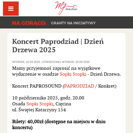
Facebook
YouT
NA GORĄCO:
GRANTY NA INICJATYWY
Koncert Paprodziad | Dzień
Drzewa 2025
WTOREK, 30 09 2025
UTWORZONO: WTOREK, 30 09 2025
Mamy przyjemnoś zaprosić na wyjątkowe
wydarzenie w osadzie
Sopki Stopki
- Dzień Drzewa.
Koncert PAPROSOUND (
PAPRODZIAD
/ Konkret)
10 października 2025, godz. 20.00
Osada
Sopki Stopki
, Cięcina
ul. Świętej Katarzyny 154
Bilety: 40,00zł (dostępne na miejscu w dniu
koncertu)