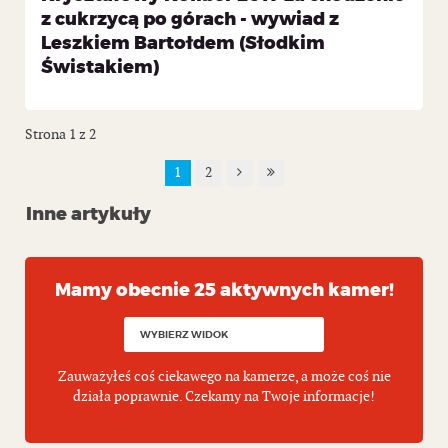
z cukrzycą po górach - wywiad z
Leszkiem Bartołdem (Słodkim
Świstakiem)
Strona 1 z 2
1
2
Inne artykuły
Mamy obecnie 25 aktywnych kamer!
Zauważyłeś coś ciekawego na kamerze, a może coś nie
działa poprawnie. Czekamy na Twoje informacje!