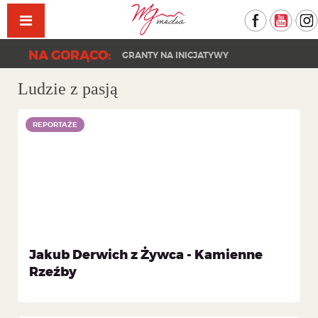
Facebook
YouT
NA GORĄCO:
GRANTY NA INICJATYWY
KONCERT PAPRODZIAD | DZIEŃ DRZEWA 202
Ludzie z pasją
REPORTAŻE
Jakub Derwich z Żywca - Kamienne
Rzeźby