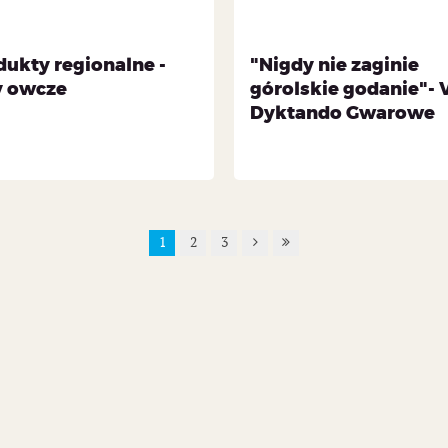
dukty regionalne -
"Nigdy nie zaginie
y owcze
górolskie godanie"- 
Dyktando Gwarowe
1
2
3