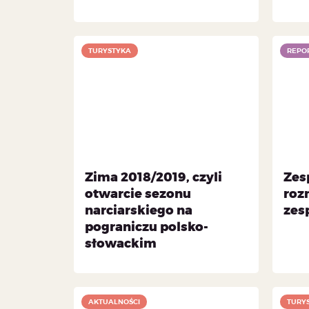
TURYSTYKA
REPO
Zima 2018/2019, czyli
Zes
otwarcie sezonu
roz
narciarskiego na
zes
pograniczu polsko-
słowackim
AKTUALNOŚCI
TURY