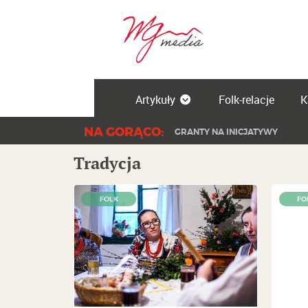
Artykuły
Folk-relacje
K
NA GORĄCO:
GRANTY NA INICJATYWY
Tradycja
FOLK
FO