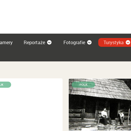
amery
Reportaże
Fotografie
Turystyka
LK
FOLK