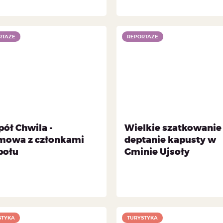
RTAŻE
REPORTAŻE
pół Chwila -
Wielkie szatkowanie 
mowa z członkami
deptanie kapusty w
połu
Gminie Ujsoły
STYKA
TURYSTYKA