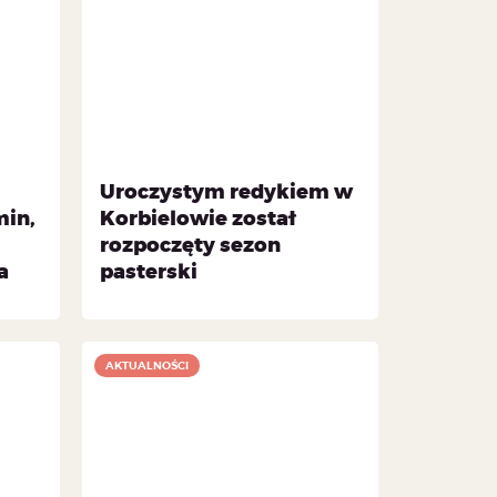
Uroczystym redykiem w
min,
Korbielowie został
rozpoczęty sezon
a
pasterski
AKTUALNOŚCI