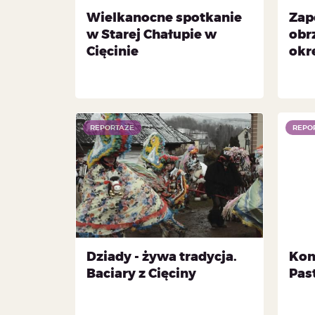
Wielkanocne spotkanie
Zap
w Starej Chałupie w
obr
Cięcinie
okr
REPORTAŻE
REPO
Dziady - żywa tradycja.
Konc
Baciary z Cięciny
Pas