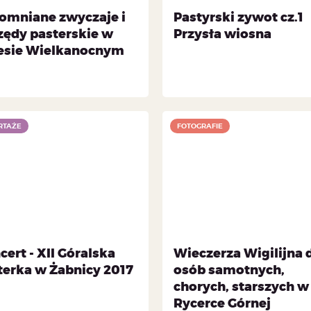
omniane zwyczaje i
Pastyrski zywot cz.1
zędy pasterskie w
Przysła wiosna
esie Wielkanocnym
RTAŻE
FOTOGRAFIE
ert - XII Góralska
Wieczerza Wigilijna 
terka w Żabnicy 2017
osób samotnych,
chorych, starszych w
Rycerce Górnej