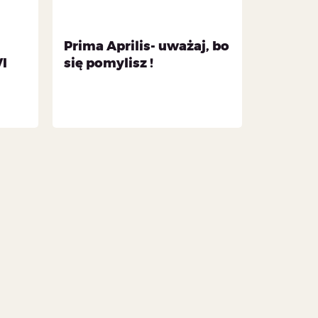
Prima Aprilis- uważaj, bo
VI
się pomylisz !