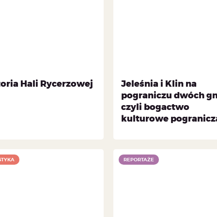
toria Hali Rycerzowej
Jeleśnia i Klin na
pograniczu dwóch g
czyli bogactwo
kulturowe pogranicz
STYKA
REPORTAŻE