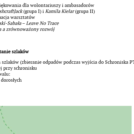
iękowania dla wolontariuszy i ambasadorów
shcraftJack
(grupa I) i
Kamila Kielar
(grupa II)
acja warsztatów
ski-Sabała
–
Leave No Trace
a a zrównoważony rozwój
ątanie szlaków
a szlaków (zbieranie odpadów podczas wyjścia do Schroniska P
j przy schronisku
walu:
i dorosłych