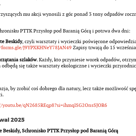
.
arzyszących mu akcji wynosili z gór ponad 3 tony odpadów rocz
chronisku PTTK Przysłop pod Baranią Górą i potrwa dwa dni:
te Beskidy
, czyli warsztaty i wycieczki poświęcone odpowied
//forms.gle/J9YPXKHNeY78JAN49
Zapisy trwają do 15 września
przątania szlaków
. Każdy, kto przyniesie worek odpadów, otrzy
odbędą się także warsztaty ekologiczne i wycieczki przyrodnic
azja, by zrobić coś dobrego dla natury, lecz także możliwość s
i.
://youtu.be/qN2685REqp8?si=ihmqlSG2OnsSJOR6
iwal 2025
e Beskidy, Schronisko PTTK Przysłop pod Baranią Górą