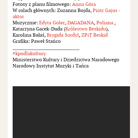
Fotosy z planu filmowego:
Anna Góra
W rolach głównych: Zuzanna Bojda,
Piotr Gajos -
aktor
Muzycznie:
Edyta Golec
,
DAGADANA
,
Poliana
,
Katarzyna Gacek-Duda (
Królestwo Beskidu
),
Karolina Bałaś,
Brygida Sordyl
,
ZPiT Beskid
Grafika: Paweł Stańco
_______________________________
#kpodlakultury
Ministerstwo Kultury i Dziedzictwa Narodowego
Narodowy Instytut Muzyki i Tańca