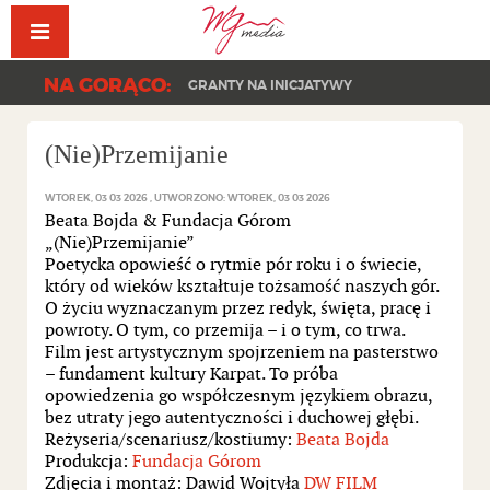
Facebook
YouT
NA GORĄCO:
GRANTY NA INICJATYWY
(Nie)Przemijanie
WTOREK, 03 03 2026
UTWORZONO: WTOREK, 03 03 2026
Beata Bojda & Fundacja Górom
„(Nie)Przemijanie”
Poetycka opowieść o rytmie pór roku i o świecie,
który od wieków kształtuje tożsamość naszych gór.
O życiu wyznaczanym przez redyk, święta, pracę i
powroty. O tym, co przemija – i o tym, co trwa.
Film jest artystycznym spojrzeniem na pasterstwo
– fundament kultury Karpat. To próba
opowiedzenia go współczesnym językiem obrazu,
bez utraty jego autentyczności i duchowej głębi.
Reżyseria/scenariusz/kostiumy:
Beata Bojda
Produkcja:
Fundacja Górom
Zdjęcia i montaż: Dawid Wojtyła
DW FILM