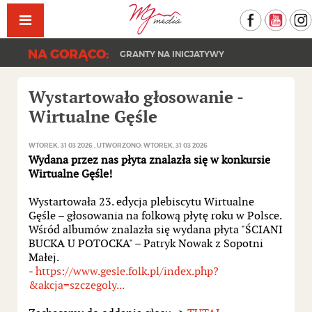
Facebook
YouT
NA GORĄCO:
GRANTY NA INICJATYWY
Wystartowało głosowanie -
Wirtualne Gęśle
WTOREK, 31 03 2026
UTWORZONO: WTOREK, 31 03 2026
Wydana przez nas płyta znalazła się w konkursie
Wirtualne Gęśle!
Wystartowała 23. edycja plebiscytu Wirtualne
Gęśle – głosowania na folkową płytę roku w Polsce.
Wśród albumów znalazła się wydana płyta "ŚCIANI
BUCKA U POTOCKA" – Patryk Nowak z Sopotni
Małej.
-
https://www.gesle.folk.pl/index.php?
&akcja=szczegoly...