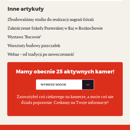
Inne artykuły
Zbudowaliśmy studio do realizacji nagrań Górali
Zakończenie Szkoły Pasterskiej w Raj w Rozkochowie
Wystawa "Bacowie"
Warsztaty budowy piszczałek
Wełna – od tradycji po nowoczesność
Mamy obecnie 25 aktywnych kamer!
Zauważyłeś coś ciekawego na kamerze, a może coś nie
działa poprawnie. Czekamy na Twoje informacje!