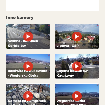
Inne kamery
Świnna - kierunek
Korbielów
Lipowa - OSP
Bacówka na Bukowinie
Cięcina kościół św.
- Węgierska Górka
Katarzyny
Kamera na Pumptrack
Węgierska Górka -